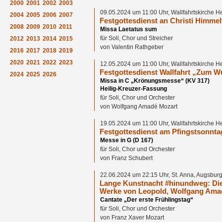
2000
2001
2002
2003
09.05.2024 um 11:00 Uhr, Wallfahrtskirche H
2004
2005
2006
2007
Festgottesdienst an Christi Himmel
2008
2009
2010
2011
Missa Laetatus sum
für Soli, Chor und Streicher
2012
2013
2014
2015
von Valentin Rathgeber
2016
2017
2018
2019
2020
2021
2022
2023
12.05.2024 um 11:00 Uhr, Wallfahrtskirche H
Festgottesdienst Wallfahrt „Zum W
2024
2025
2026
Missa in C „Krönungsmesse“ (KV 317)
Heilig-Kreuzer-Fassung
für Soli, Chor und Orchester
von Wolfgang Amadé Mozart
19.05.2024 um 11:00 Uhr, Wallfahrtskirche H
Festgottesdienst am Pfingstsonnta
Messe in G (D 167)
für Soli, Chor und Orchester
von Franz Schubert
22.06.2024 um 22:15 Uhr, St. Anna, Augsbur
Lange Kunstnacht #hinundweg: Di
Werke von Leopold, Wolfgang Ama
Cantate „Der erste Frühlingstag“
für Soli, Chor und Orchester
von Franz Xaver Mozart