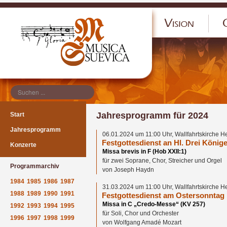
</p
Jahresprogramm für 2024
Start
Jahresprogramm
06.01.2024 um 11:00 Uhr, Wallfahrtskirche H
Festgottesdienst an Hl. Drei König
Konzerte
Missa brevis in F (Hob XXII:1)
für zwei Soprane, Chor, Streicher und Orgel
Programmarchiv
von Joseph Haydn
1984
1985
1986
1987
31.03.2024 um 11:00 Uhr, Wallfahrtskirche H
1988
1989
1990
1991
Festgottesdienst am Ostersonntag
Missa in C „Credo-Messe“ (KV 257)
1992
1993
1994
1995
für Soli, Chor und Orchester
1996
1997
1998
1999
von Wolfgang Amadé Mozart