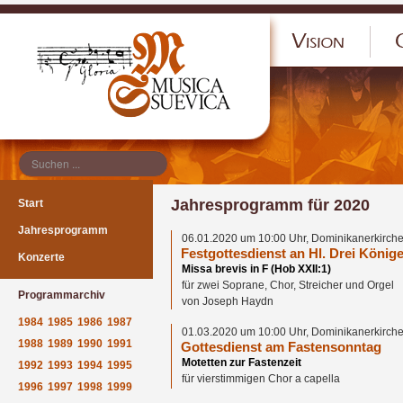
</p
Jahresprogramm für 2020
Start
Jahresprogramm
06.01.2020 um 10:00 Uhr, Dominikanerkirche
Festgottesdienst an Hl. Drei König
Konzerte
Missa brevis in F (Hob XXII:1)
für zwei Soprane, Chor, Streicher und Orgel
Programmarchiv
von Joseph Haydn
1984
1985
1986
1987
01.03.2020 um 10:00 Uhr, Dominikanerkirche
1988
1989
1990
1991
Gottesdienst am Fastensonntag
Motetten zur Fastenzeit
1992
1993
1994
1995
für vierstimmigen Chor a capella
1996
1997
1998
1999