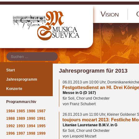
</p
Jahresprogramm für 2013
Start
Jahresprogramm
06.01.2013 um 10:00 Uhr, Dominikanerkirche
Festgottesdienst an Hl. Drei König
Konzerte
Messe in G (D 167)
für Soli, Chor und Orchester
Programmarchiv
von Franz Schubert
1984
1985
1986
1987
26.01.2013 um 11:00 Uhr, Kleiner Goldener 
1988
1989
1990
1991
toujours mozart 2013: Festliche M
Litaniae Lauretanae B.M.V. in G
1992
1993
1994
1995
für Soli, Chor und Orchester
1996
1997
1998
1999
von Leopold Mozart