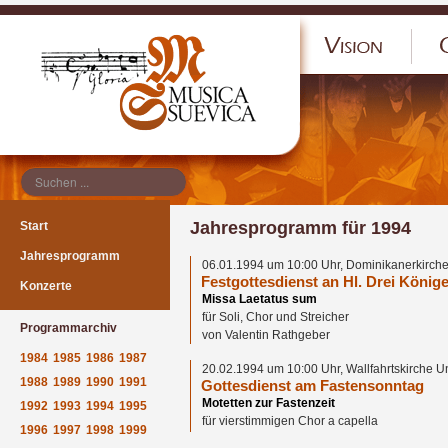
</p
Jahresprogramm für 1994
Start
Jahresprogramm
06.01.1994 um 10:00 Uhr, Dominikanerkirche
Festgottesdienst an Hl. Drei König
Konzerte
Missa Laetatus sum
für Soli, Chor und Streicher
Programmarchiv
von Valentin Rathgeber
1984
1985
1986
1987
20.02.1994 um 10:00 Uhr, Wallfahrtskirche 
1988
1989
1990
1991
Gottesdienst am Fastensonntag
Motetten zur Fastenzeit
1992
1993
1994
1995
für vierstimmigen Chor a capella
1996
1997
1998
1999