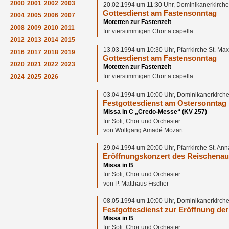
2000
2001
2002
2003
20.02.1994 um 11:30 Uhr, Dominikanerkirche
Gottesdienst am Fastensonntag
2004
2005
2006
2007
Motetten zur Fastenzeit
2008
2009
2010
2011
für vierstimmigen Chor a capella
2012
2013
2014
2015
13.03.1994 um 10:30 Uhr, Pfarrkirche St. Ma
2016
2017
2018
2019
Gottesdienst am Fastensonntag
2020
2021
2022
2023
Motetten zur Fastenzeit
für vierstimmigen Chor a capella
2024
2025
2026
03.04.1994 um 10:00 Uhr, Dominikanerkirche
Festgottesdienst am Ostersonntag
Missa in C „Credo-Messe“ (KV 257)
für Soli, Chor und Orchester
von Wolfgang Amadé Mozart
29.04.1994 um 20:00 Uhr, Pfarrkirche St. An
Eröffnungskonzert des Reischenau
Missa in B
für Soli, Chor und Orchester
von P. Matthäus Fischer
08.05.1994 um 10:00 Uhr, Dominikanerkirche
Festgottesdienst zur Eröffnung de
Missa in B
für Soli, Chor und Orchester