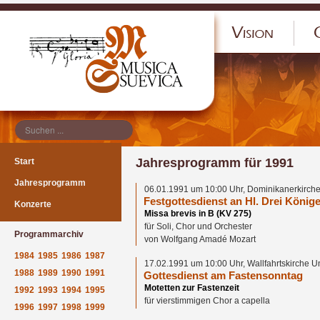
</p
Jahresprogramm für 1991
Start
Jahresprogramm
06.01.1991 um 10:00 Uhr, Dominikanerkirche
Festgottesdienst an Hl. Drei König
Konzerte
Missa brevis in B (KV 275)
für Soli, Chor und Orchester
Programmarchiv
von Wolfgang Amadé Mozart
1984
1985
1986
1987
17.02.1991 um 10:00 Uhr, Wallfahrtskirche 
1988
1989
1990
1991
Gottesdienst am Fastensonntag
Motetten zur Fastenzeit
1992
1993
1994
1995
für vierstimmigen Chor a capella
1996
1997
1998
1999