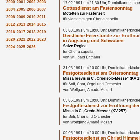
2000
2001
2002
2003
17.02.1991 um 11:30 Uhr, Dominikanerkirche
Gottesdienst am Fastensonntag
2004
2005
2006
2007
Motetten zur Fastenzeit
2008
2009
2010
2011
für vierstimmigen Chor a capella
2012
2013
2014
2015
03.03.1991 um 18:00 Uhr, Dominikanerkirche
2016
2017
2018
2019
Geistliche Feierstunde zur Eröffnu
2020
2021
2022
2023
in Augsburg und Schwaben
Salve Regina
2024
2025
2026
für Chor a capella
von Willibald Enthaler
31.03.1991 um 10:00 Uhr, Dominikanerkirche
Festgottesdienst am Ostersonntag
Missa brevis in C „Orgelsolo-Messe“ (KV 2
für Soli, Chor, Orgel und Orchester
von Wolfgang Amadé Mozart
05.05.1991 um 10:00 Uhr, Dominikanerkirche
Festgottesdienst zur Eröffnung de
Missa in C „Credo-Messe“ (KV 257)
für Soli, Chor und Orchester
von Wolfgang Amadé Mozart
09.05.1991 um 10:00 Uhr, Dominikanerkirche
Festgottesdienst an Christi Himmel