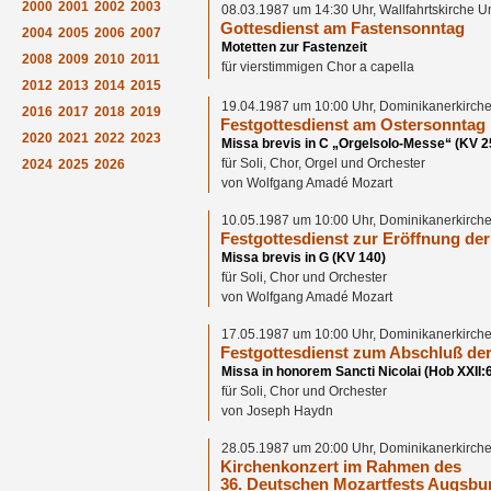
2000
2001
2002
2003
08.03.1987 um 14:30 Uhr, Wallfahrtskirche 
Gottesdienst am Fastensonntag
2004
2005
2006
2007
Motetten zur Fastenzeit
2008
2009
2010
2011
für vierstimmigen Chor a capella
2012
2013
2014
2015
19.04.1987 um 10:00 Uhr, Dominikanerkirche
2016
2017
2018
2019
Festgottesdienst am Ostersonntag
2020
2021
2022
2023
Missa brevis in C „Orgelsolo-Messe“ (KV 2
für Soli, Chor, Orgel und Orchester
2024
2025
2026
von Wolfgang Amadé Mozart
10.05.1987 um 10:00 Uhr, Dominikanerkirche
Festgottesdienst zur Eröffnung de
Missa brevis in G (KV 140)
für Soli, Chor und Orchester
von Wolfgang Amadé Mozart
17.05.1987 um 10:00 Uhr, Dominikanerkirche
Festgottesdienst zum Abschluß de
Missa in honorem Sancti Nicolai (Hob XXII:
für Soli, Chor und Orchester
von Joseph Haydn
28.05.1987 um 20:00 Uhr, Dominikanerkirche
Kirchenkonzert im Rahmen des
36. Deutschen Mozartfests Augsbu