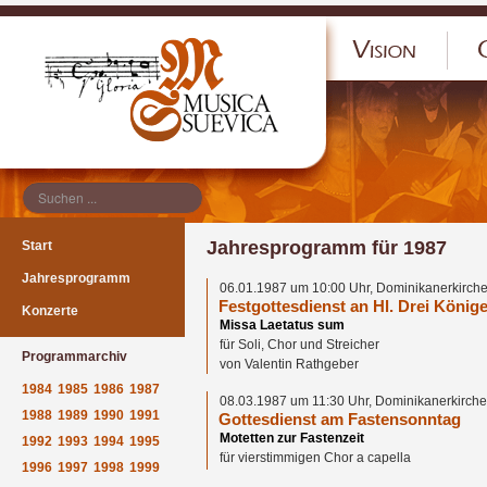
</p
Jahresprogramm für 1987
Start
Jahresprogramm
06.01.1987 um 10:00 Uhr, Dominikanerkirche
Festgottesdienst an Hl. Drei König
Konzerte
Missa Laetatus sum
für Soli, Chor und Streicher
Programmarchiv
von Valentin Rathgeber
1984
1985
1986
1987
08.03.1987 um 11:30 Uhr, Dominikanerkirche
1988
1989
1990
1991
Gottesdienst am Fastensonntag
Motetten zur Fastenzeit
1992
1993
1994
1995
für vierstimmigen Chor a capella
1996
1997
1998
1999