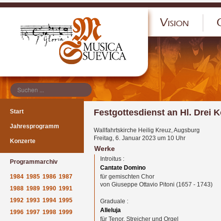
</p
Festgottesdienst an Hl. Drei 
Start
Jahresprogramm
Wallfahrtskirche Heilig Kreuz, Augsburg
Freitag, 6. Januar 2023 um 10 Uhr
Konzerte
Werke
Introitus :
Programmarchiv
Cantate Domino
1984
1985
1986
1987
für gemischten Chor
von Giuseppe Ottavio Pitoni (1657 - 1743)
1988
1989
1990
1991
1992
1993
1994
1995
Graduale :
Alleluja
1996
1997
1998
1999
für Tenor, Streicher und Orgel