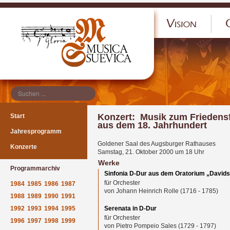
</p
Konzert: Musik zum Friedens
Start
aus dem 18. Jahrhundert
Jahresprogramm
Goldener Saal des Augsburger Rathauses
Konzerte
Samstag, 21. Oktober 2000 um 18 Uhr
Werke
Programmarchiv
Sinfonia D-Dur aus dem Oratorium „Davids
für Orchester
1984
1985
1986
1987
von Johann Heinrich Rolle (1716 - 1785)
1988
1989
1990
1991
1992
1993
1994
1995
Serenata in D-Dur
für Orchester
1996
1997
1998
1999
von Pietro Pompeio Sales (1729 - 1797)