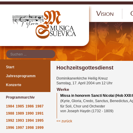
</p
Hochzeitsgottesdienst
Start
Jahresprogramm
Dominikanerkirche Heilig Kreuz
Samstag, 17. April 2004 um 12 Uhr
Konzerte
Werke
Missa in honorem Sancti Nicolai (Hob XXII:
Programmarchiv
(Kyrie, Gloria, Credo, Sanctus, Benedictus, A
1984
1985
1986
1987
für Soli, Chor und Orchester
von Joseph Haydn (1732 - 1809)
1988
1989
1990
1991
1992
1993
1994
1995
<< zurück
1996
1997
1998
1999