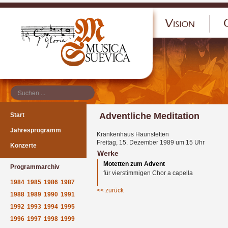
</p
Adventliche Meditation
Start
Jahresprogramm
Krankenhaus Haunstetten
Freitag, 15. Dezember 1989 um 15 Uhr
Konzerte
Werke
Motetten zum Advent
Programmarchiv
für vierstimmigen Chor a capella
1984
1985
1986
1987
<< zurück
1988
1989
1990
1991
1992
1993
1994
1995
1996
1997
1998
1999