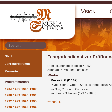
</p
Festgottesdienst zur Eröffnu
Start
Jahresprogramm
Dominikanerkirche Heilig Kreuz
Sonntag, 7. Mai 1989 um 8 Uhr
Konzerte
Werke
Messe in G (D 167)
Programmarchiv
(Kyrie, Gloria, Credo, Sanctus, Benedictus, A
1984
1985
1986
1987
für Soli, Chor und Orchester
von Franz Schubert (1797 - 1828)
1988
1989
1990
1991
1992
1993
1994
1995
<< zurück
1996
1997
1998
1999