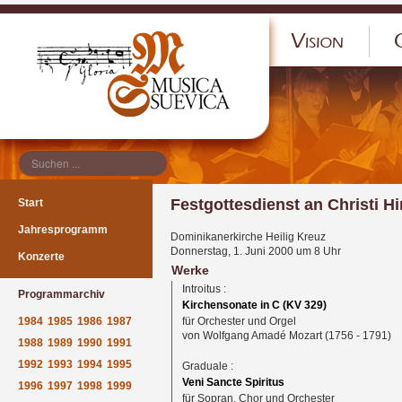
</p
Festgottesdienst an Christi 
Start
Jahresprogramm
Dominikanerkirche Heilig Kreuz
Donnerstag, 1. Juni 2000 um 8 Uhr
Konzerte
Werke
Introitus :
Programmarchiv
Kirchensonate in C (KV 329)
1984
1985
1986
1987
für Orchester und Orgel
von Wolfgang Amadé Mozart (1756 - 1791)
1988
1989
1990
1991
1992
1993
1994
1995
Graduale :
Veni Sancte Spiritus
1996
1997
1998
1999
für Sopran, Chor und Orchester