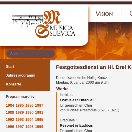
</p
Festgottesdienst an Hl. Drei 
Start
Jahresprogramm
Dominikanerkirche Heilig Kreuz
Montag, 6. Januar 2003 um 9 Uhr
Konzerte
Werke
Introitus :
Programmarchiv
Enatus est Emanuel
1984
1985
1986
1987
für gemischten Chor
von Michael Praetorius (1571 - 1621)
1988
1989
1990
1991
1992
1993
1994
1995
Graduale :
Resonet in laudibus
1996
1997
1998
1999
für gemischten Chor